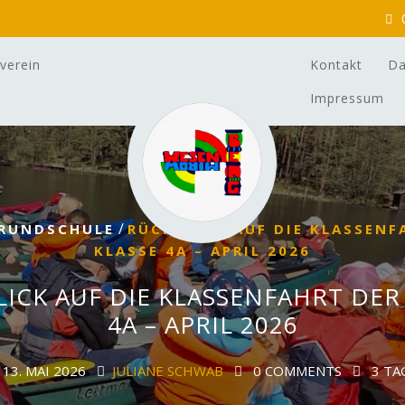
verein
Kontakt
Da
Impressum
/
RUNDSCHULE
RÜCKBLICK AUF DIE KLASSENF
KLASSE 4A – APRIL 2026
ICK AUF DIE KLASSENFAHRT DER
4A – APRIL 2026
13. MAI 2026
JULIANE SCHWAB
0 COMMENTS
3 TA