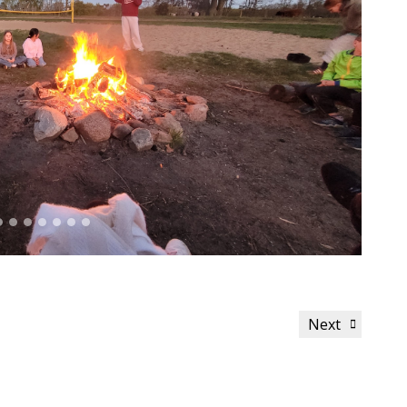
Next
Next
Post