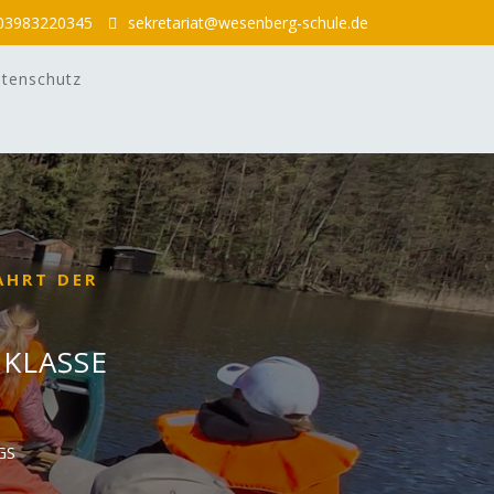
03983220345
sekretariat@wesenberg-schule.de
tenschutz
AHRT DER
 KLASSE
GS