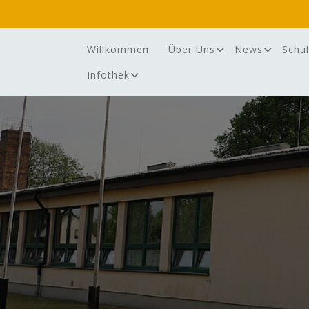
Skip
to
content
Willkommen
Über Uns
News
Schul
Infothek