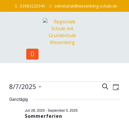
Skip
03983220345
sekretariat@wesenberg-schule.de
to
content
Veranstaltungen
Veranst
Ver
8/7/2025
Suche
Tag
Ans
Suche
für
Datum
Ganztägig
Nav
wählen.
und
August
Ansicht
Juli 28, 2025
-
September 5, 2025
7,
Sommerferien
Navigat
2025