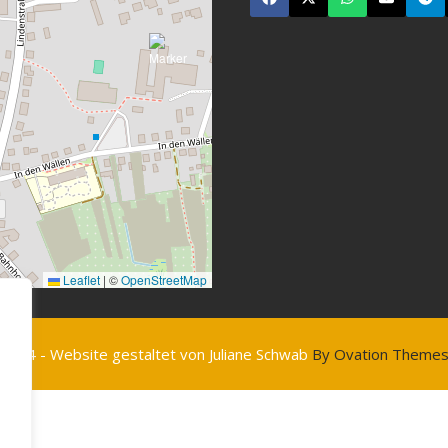
Leaflet
|
©
OpenStreetMap
2024 - Website gestaltet von Juliane Schwab
By Ovation Theme