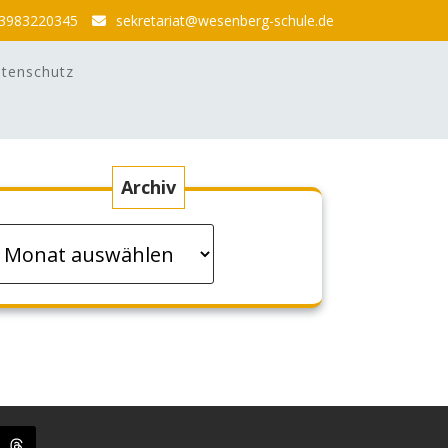
3983220345
sekretariat@wesenberg-schule.de
tenschutz
Archiv