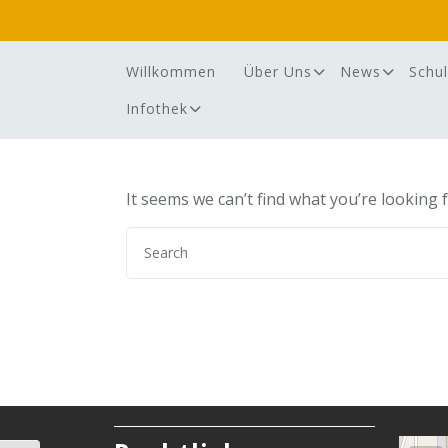
Skip
to
content
Willkommen
Über Uns
News
Schul
Infothek
It seems we can’t find what you’re looking 
Search