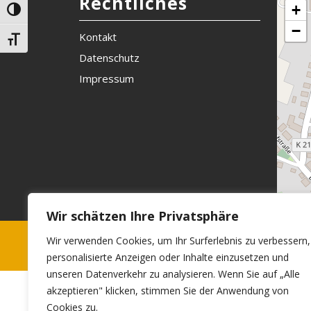
Rechtliches
+
Umschalten auf hohe Kontraste
−
Kontakt
Schrift vergrößern
Datenschutz
Impressum
Wir schätzen Ihre Privatsphäre
Wir verwenden Cookies, um Ihr Surferlebnis zu verbessern,
personalisierte Anzeigen oder Inhalte einzusetzen und
unseren Datenverkehr zu analysieren. Wenn Sie auf „Alle
akzeptieren" klicken, stimmen Sie der Anwendung von
Cookies zu.