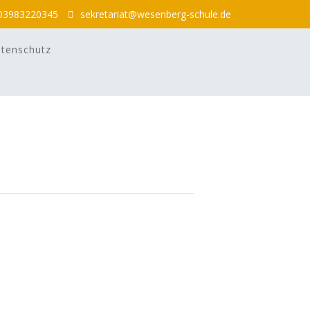
03983220345
sekretariat@wesenberg-schule.de
tenschutz