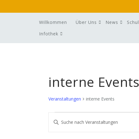
Skip
to
content
Willkommen
Über Uns
News
Schul
Infothek
interne Event
Veranstaltungen
interne Events
Veranstaltungen
Veranstaltungen
Bitte
für
Suche
Schlüsselwort
Juni
und
eingeben.