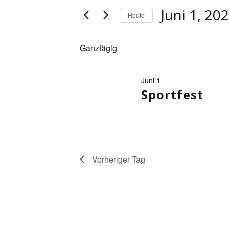
Suche
1,
Ansichten,
Juni 1, 20
Heute
nach
2026
Navigation
Veranstaltungen
Datum
Schlüsselwort.
wählen.
Ganztägig
Juni 1
Sportfest
Vorheriger Tag