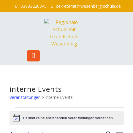
Skip
03983220345
sekretariat@wesenberg-schule.de
to
content
interne Events
Veranstaltungen
interne Events
Veranstaltungen
Es sind keine anstehenden Veranstaltungen vorhanden.
Hinweis